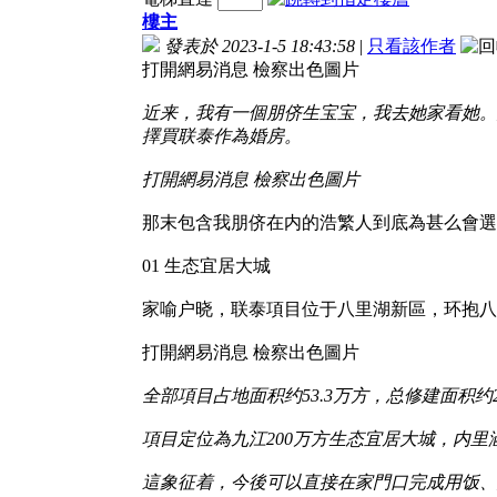
樓主
發表於 2023-1-5 18:43:58
|
只看該作者
打開網易消息 檢察出色圖片
近来，我有一個朋侪生宝宝，我去她家看她。
擇買联泰作為婚房。
打開網易消息 檢察出色圖片
那末包含我朋侪在内的浩繁人到底為甚么會選
01 生态宜居大城
家喻户晓，联泰項目位于八里湖新區，环抱八
打開網易消息 檢察出色圖片
全部項目占地面积约53.3万方，总修建面积约2
項目定位為九江200万方生态宜居大城，内
這象征着，今後可以直接在家門口完成用饭、