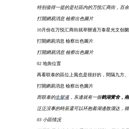
特别值得一提的是社區内的万悦汇商街，百余
打開網易消息 檢察出色圖片
10月份在万悦汇商街就举辦過万泰星光文创
打開網易消息 檢察出色圖片
打開網易消息 檢察出色圖片
02 地舆位置
再看联泰的區位上風也是很好的，間隔九方、
打開網易消息 檢察出色圖片
而联泰的
生髮液
，东邊就有一個
鹤湖黉舍，南
泛泛没事的時辰還可以环抱着湖邊散溜达，骑
03 小區情况