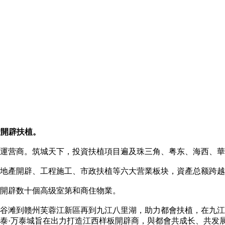
體開辟扶植。
運营商。筑城天下，投資扶植項目遍及珠三角、粤东、海西、華
地產開辟、工程施工、市政扶植等六大营業板块，資產总额跨越5
後開辟数十個高级室第和商住物業。
南昌红谷滩到赣州芙蓉江新區再到九江八里湖，助力都會扶植，在
泰·万泰城旨在出力打造江西样板開辟商，與都會共成长、共发