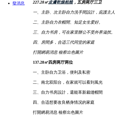
227.28㎡
皮膚乾燥粗糙
，五房两厅三卫
發消息
一、主卧、次主卧自力洗手間設計，庇護主人
二、主卧自力衣帽間、知足女生爱好。
三、自力书房，可在家里辦公不受外界滋扰。
四、房間多，合适三代同堂的家庭
打開網易消息 檢察出色圖片
137.28㎡四房两厅两位
一、主卧自力卫浴，便利及私密
二、南北双阳台，在家就可以看到風光
三、自力书房設計，還能革新裁缝帽間
四、合适想要改良栖身情况的家庭
打開網易消息 檢察出色圖片