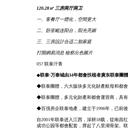
120.28㎡ 三房两厅两卫
一、客餐厅一體化，空間更大
二、卧室毗连阳台，阳光亮媚
三、三房設計合适二胎家庭
打開網易消息 檢察出色圖片
05? 联泰汗青
◆
联泰·万泰城由34年都會扶植者廣东联泰團
◆联泰團體，六大版块多元化財產航母和都會
◆联泰團體，多元化財產和都會運营商，具有
◆百强房企联泰地產，建立于1996年，已前
自2001年联泰进入江西，深耕18载，從
成功公园等都會配套，撑起了八里湖骨架。联