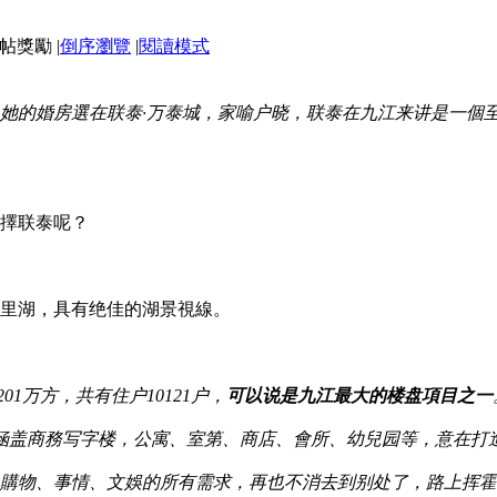
|
倒序瀏覽
|
閱讀模式
她的婚房選在联泰·万泰城，家喻户晓，联泰在九江来讲是一個
擇联泰呢？
里湖，具有绝佳的湖景視線。
01万方，共有住户10121户，
可以说是九江最大的楼盘項目之一
里涵盖商務写字楼，公寓、室第、商店、會所、幼兒园等，意在打
購物、事情、文娛的所有需求，再也不消去到别处了，路上挥霍