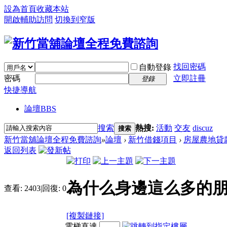
設為首頁
收藏本站
開啟輔助訪問
切換到窄版
找回密碼
自動登錄
密碼
立即註冊
登錄
快捷導航
論壇
BBS
搜索
熱搜:
活動
交友
discuz
搜索
新竹當舖論壇全程免費諮詢
»
論壇
›
新竹借錢項目
›
房屋農地貸
返回列表
為什么身邊這么多的朋友
查看:
2403
|
回復:
0
[複製鏈接]
電梯直達