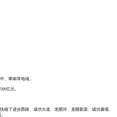
中、華南等地域。
00亿元。
九江扶植了进步西路、成功大道、龙開河、龙開新渠、成功廣場、
展。