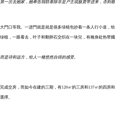
第一次去她家，她奉告我联泰除非是户主或贩賣带进来，否则都
大門口等我。一进門就是就是很多绿植包抄着一条人行小道，给
绿植，一眼看去，叶子和鹅卵石交织在一块兒，有種身处热带國
而是诗和远方，给人一種悠然自得的感受。
成交房，而如今在建的三期，有120㎡的三房和137㎡的四房和
選擇。