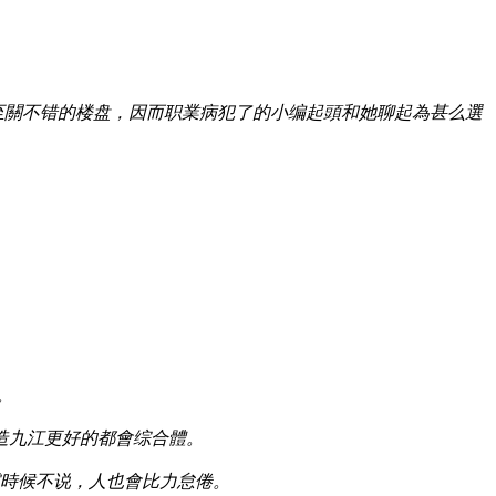
至關不错的楼盘，因而职業病犯了的小编起頭和她聊起為甚么選
。
造九江更好的都會综合體。
時候不说，人也會比力怠倦。