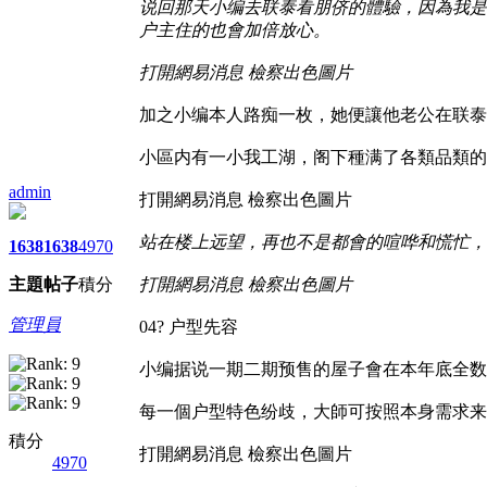
说回那天小编去联泰看朋侪的體驗，因為我是
户主住的也會加倍放心。
打開網易消息 檢察出色圖片
加之小编本人路痴一枚，她便讓他老公在联泰
小區内有一小我工湖，阁下種满了各類品類的
admin
打開網易消息 檢察出色圖片
站在楼上远望，再也不是都會的喧哗和慌忙，
1638
1638
4970
主題
帖子
積分
打開網易消息 檢察出色圖片
管理員
04? 户型先容
小编据说一期二期预售的屋子會在本年底全数完
每一個户型特色纷歧，大師可按照本身需求来
積分
打開網易消息 檢察出色圖片
4970