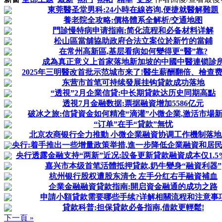
東莞醫圣堂男科:24小時在線咨询,便捷就醫解難題
養老院全攻略:價格體系全解析/交通地图
門診慢特病申请指南:简化流程和必备材料详解
松山區當舖協助政府合法立案位於新竹的當鋪
在常州高新區,基层看病如何變得更“醫”靠?
成為真正意义上首家落地新加坡的中國中醫連锁診
2025年三明醫改首批示范城市来了!醫生薪酬翻倍、檢查费降
东营市首笔可持续發展挂钩貸款成功落地
“透視”2月企業信貸:中长期貸款达历史同期高點
透視7月金融数据:票据融資增加5586亿元
破冰之旅:信貸資金如何精准“滴灌”小微企業,激活市場
“订单”在手“貸款”無忧
北京农商银行全力推動 小微企業融資协调工作機制落地
央行:着手推出一些增量政策举措,進一步降低企業融資和居
央行透露金融支持“两新”近况:設备更新貸款融資成本仅1.5%,
嘉兴市本级首笔活體抵押貸款,奶牛變身“融資利器”
杭州银行股权遭股东清仓 左手分红右手融資補血
企業金融融資貸款指南:開启資金融通的成功之路
申請小額貸款需要哪些手续?详解相關流程和注意事
貸款科普:担保貸款必备指南,借款更輕鬆!
下一頁 »