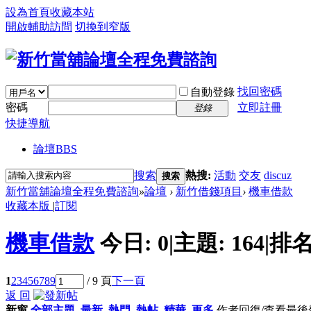
設為首頁
收藏本站
開啟輔助訪問
切換到窄版
找回密碼
自動登錄
密碼
立即註冊
登錄
快捷導航
論壇
BBS
搜索
熱搜:
活動
交友
discuz
搜索
新竹當舖論壇全程免費諮詢
»
論壇
›
新竹借錢項目
›
機車借款
收藏本版
|
訂閱
機車借款
今日:
0
|
主題:
164
|
排名
1
2
3
4
5
6
7
8
9
/ 9 頁
下一頁
返 回
新窗
全部主題
最新
熱門
熱帖
精華
更多
作者
回復/查看
最後