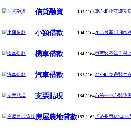
信貸融資
暖心相伴守護安康,
163
/ 163
小額借款
2025最新!上海协
164
/ 164
機車借款
東莞醫圣堂男科:24
164
/ 164
汽車借款
24小時免费醫生在線
163
/ 163
支票貼現
市第一中心醫院開通
164
/ 164
房屋農地貸款
「泸州男科24小時
163
/ 163