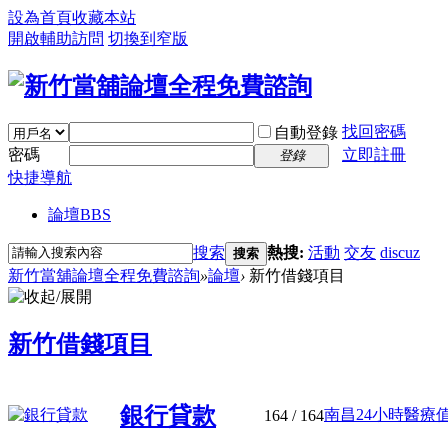
設為首頁
收藏本站
開啟輔助訪問
切換到窄版
找回密碼
自動登錄
密碼
立即註冊
登錄
快捷導航
論壇
BBS
搜索
熱搜:
活動
交友
discuz
搜索
新竹當舖論壇全程免費諮詢
»
論壇
›
新竹借錢項目
新竹借錢項目
銀行貸款
南昌24小時醫療值
164
/ 164