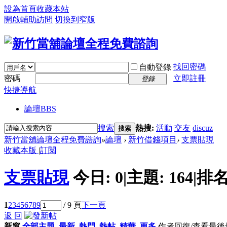
設為首頁
收藏本站
開啟輔助訪問
切換到窄版
找回密碼
自動登錄
密碼
立即註冊
登錄
快捷導航
論壇
BBS
搜索
熱搜:
活動
交友
discuz
搜索
新竹當舖論壇全程免費諮詢
»
論壇
›
新竹借錢項目
›
支票貼現
收藏本版
|
訂閱
支票貼現
今日:
0
|
主題:
164
|
排名
1
2
3
4
5
6
7
8
9
/ 9 頁
下一頁
返 回
新窗
全部主題
最新
熱門
熱帖
精華
更多
作者
回復/查看
最後