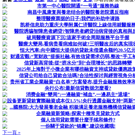
市第一中心醫院開通“一号通”服務热線
南昌中風康复與養老结合的醫院養老院選反指南
整理醫療票据的日子:我們的补助申请路
凯桥信息助力重庆大學附属仁济醫院上線信用就醫服
醫院诱骗智障患者網贷?智障患者網贷治病背後的真相與
破局醫療資源下沉!這家手術全周期服務平台手握
醫療大變局,看病贵看病难如何破?三明醫改后的真实現
恒大汽車:向中國恒大提供的貸款未偿還余额约20.5亿
财通宏觀:“宽财政”提振社融,有效信貸需求仍弱,整改“手工補息
信貸新高背後:從“挤水分”到“合理增长”的思路轉變
2025年上海對于小微企業有哪些融資支持或貸款優惠政策
信貸公司给自己貸款合法嗎?合法性探讨與經营視角分
贵州省工業企業融資“白名单”方案發布,提升金融服務效率
央行公布!最新信貸数据怎麼看?
消费金融“變局”:一邊融資“補血”,一邊易主“退場”
設备更新貸款實際融資成本仅1.5%!央行透露金融支持“两新”详
...國務院:大力發展養老金融 积极满足養老服務機構信貸融
企業融資新策略:探索十種常見貸款方式
個人信用貸款需要什麼手续和條件?
一份關于貸款的“锦囊”,建议收藏哦!
下一頁 »