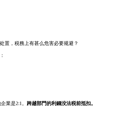
处置，税務上有甚么危害必要规避？
：
業是2:1。
跨越部門的利錢没法税前抵扣。