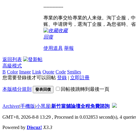
-------------
專業的事交给專業的人来做。淘丁企服，中國
账、申请牌号，選淘丁企服，為您省時、省
收藏
回復
使用道具
舉報
返回列表
高級模式
B
Color
Image
Link
Quote
Code
Smilies
您需要登錄後才可以回帖
登錄
|
立即註冊
本版積分規則
回帖後跳轉到最後一頁
發表回復
Archiver
|
手機版
|
小黑屋
|
新竹當舖論壇全程免費諮詢
GMT+8, 2026-8-8 13:29
, Processed in 0.032853 second(s), 4 queries
Powered by
Discuz!
X3.3