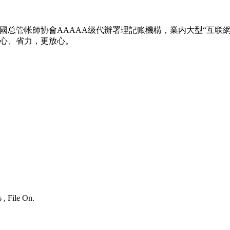
总管帐師协會AAAAA级代辦署理記账機構，業内大型“互联網
心、省力，更放心。
 , File On.