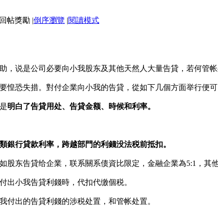
|
倒序瀏覽
|
閱讀模式
助，说是公司必要向小我股东及其他天然人大量告貸，若何管帐
要惶恐失措。對付企業向小我的告貸，從如下几個方面举行便可
是
明白了告貸用处、告貸金额、時候和利率。
類銀行貸款利率，跨越部門的利錢没法税前抵扣。
股东告貸给企業，联系關系债資比限定，金融企業為5:1，其他企
付出小我告貸利錢時，代扣代缴個税。
我付出的告貸利錢的涉税处置，和管帐处置。