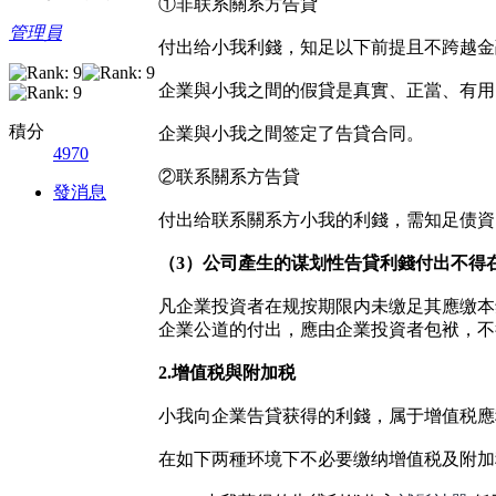
①非联系關系方告貸
管理員
付出给小我利錢，知足以下前提且不跨越金
企業與小我之間的假貸是真實、正當、有用
積分
企業與小我之間签定了告貸合同。
4970
②联系關系方告貸
發消息
付出给联系關系方小我的利錢，需知足债資
（3）公司產生的谋划性告貸利錢付出不得
凡企業投資者在规按期限内未缴足其應缴本
企業公道的付出，應由企業投資者包袱，不
2.增值税與附加税
小我向企業告貸获得的利錢，属于增值税應
在如下两種环境下不必要缴纳增值税及附加