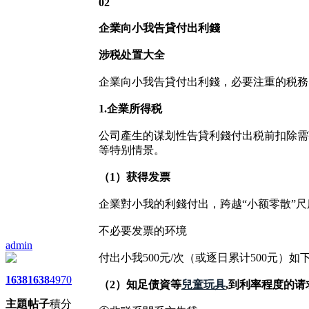
02
企業向小我告貸付出利錢
涉税处置大全
企業向小我告貸付出利錢，必要注重的税務
1.企業所得税
公司產生的谋划性告貸利錢付出税前扣除需
等特别情景。
（1）获得发票
企業對小我的利錢付出，跨越“小额零散”
不必要发票的环境
admin
付出小我500元/次（或逐日累计500元
1638
1638
4970
（2）知足债資等
兒童玩具
,到利率程度的请
主題
帖子
積分