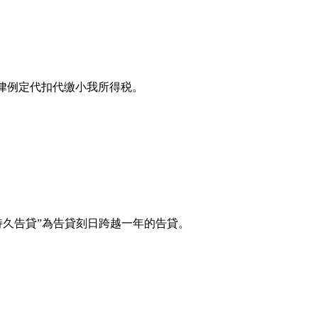
税律例定代扣代缴小我所得税。
持久告貸”為告貸刻日跨越一年的告貸。