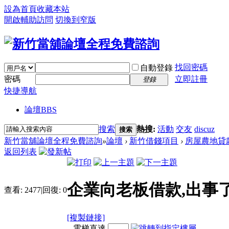
設為首頁
收藏本站
開啟輔助訪問
切換到窄版
找回密碼
自動登錄
密碼
立即註冊
登錄
快捷導航
論壇
BBS
搜索
熱搜:
活動
交友
discuz
搜索
新竹當舖論壇全程免費諮詢
»
論壇
›
新竹借錢項目
›
房屋農地貸
返回列表
企業向老板借款,出事了
查看:
2477
|
回復:
0
[複製鏈接]
電梯直達