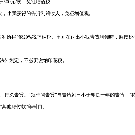
低于500元/次，免征增值税。
31日時代，小我获得的告貸利錢收入，免征增值税。
盈利所得”依20%税率纳税。单元在付出小我告貸利錢時，應按
法》划定，不必要缴纳印花税。
、持久告貸。“短時間告貸”為告貸刻日小于即是一年的告貸，“
“其他應付款”等科目。