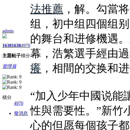
法推薦
，解。勾當将
组，初中组四個组别
admin
的舞台和进修機遇。
1638
1638
4970
幕，浩繁選手經由過
主題
帖子
積分
癢
，相間的交换和进
管理員
“加入少年中國说能
積分
4970
性與需要性。”新竹
發消息
心的但愿每個孩子都