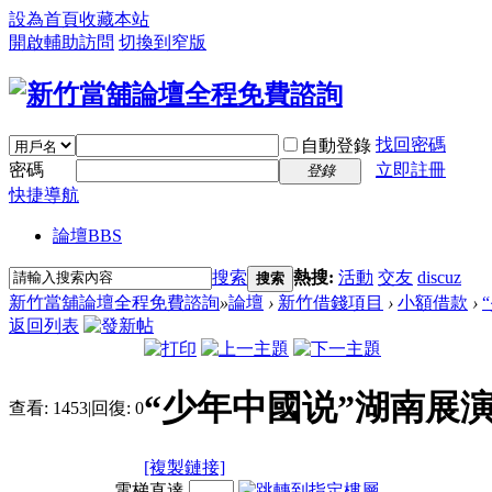
設為首頁
收藏本站
開啟輔助訪問
切換到窄版
找回密碼
自動登錄
密碼
立即註冊
登錄
快捷導航
論壇
BBS
搜索
熱搜:
活動
交友
discuz
搜索
新竹當舖論壇全程免費諮詢
»
論壇
›
新竹借錢項目
›
小額借款
›
返回列表
“少年中國说”湖南展演
查看:
1453
|
回復:
0
[複製鏈接]
電梯直達