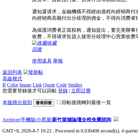
通知還请求，金融機構不得經由過程向經销商付
向經销商高额付出分歧理的佣金，不得向消费者
為保護消费者正當权柄，通知提出，要完美辦事
收费，不得请求告貸人接管分歧理中心营業收费
收藏
回復
使用道具
舉報
返回列表
高級模式
B
Color
Image
Link
Quote
Code
Smilies
您需要登錄後才可以回帖
登錄
|
立即註冊
本版積分規則
回帖後跳轉到最後一頁
發表回復
Archiver
|
手機版
|
小黑屋
|
新竹當舖論壇全程免費諮詢
GMT+8, 2026-8-7 10:22
, Processed in 0.030408 second(s), 4 queries