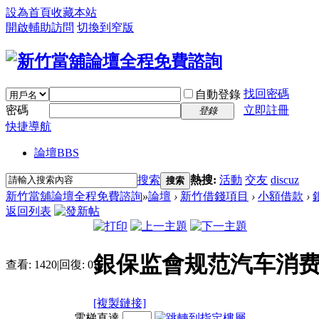
設為首頁
收藏本站
開啟輔助訪問
切換到窄版
找回密碼
自動登錄
密碼
立即註冊
登錄
快捷導航
論壇
BBS
搜索
熱搜:
活動
交友
discuz
搜索
新竹當舖論壇全程免費諮詢
»
論壇
›
新竹借錢項目
›
小額借款
›
返回列表
銀保监會规范汽车消费
查看:
1420
|
回復:
0
[複製鏈接]
電梯直達