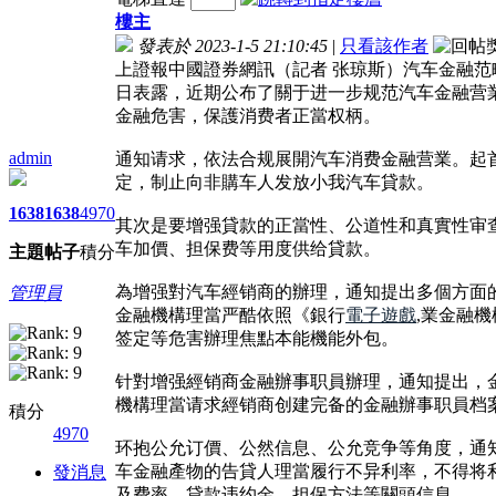
樓主
發表於 2023-1-5 21:10:45
|
只看該作者
上證報中國證券網訊（記者 张琼斯）汽车金融范
日表露，近期公布了關于进一步规范汽车金融营業
金融危害，保護消费者正當权柄。
admin
通知请求，依法合规展開汽车消费金融营業。起
定，制止向非購车人发放小我汽车貸款。
1638
1638
4970
其次是要增强貸款的正當性、公道性和真實性审
车加價、担保费等用度供给貸款。
主題
帖子
積分
為增强對汽车經销商的辦理，通知提出多個方面
管理員
金融機構理當严酷依照《銀行
電子遊戲
,業金融
签定等危害辦理焦點本能機能外包。
针對增强經销商金融辦事职員辦理，通知提出，
機構理當请求經销商创建完备的金融辦事职員档案
積分
4970
环抱公允订價、公然信息、公允竞争等角度，通
车金融產物的告貸人理當履行不异利率，不得将
發消息
及费率、貸款违约金、担保方法等關頭信息。