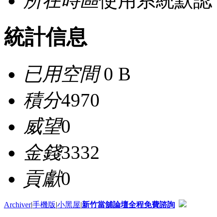
所在時區
使用系統默認
統計信息
已用空間
0 B
積分
4970
威望
0
金錢
3332
貢獻
0
Archiver
|
手機版
|
小黑屋
|
新竹當舖論壇全程免費諮詢