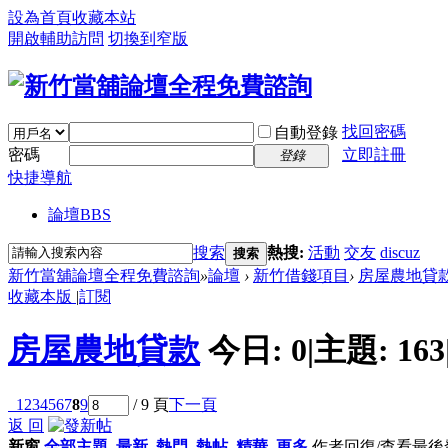
設為首頁
收藏本站
開啟輔助訪問
切換到窄版
找回密碼
自動登錄
密碼
立即註冊
登錄
快捷導航
論壇
BBS
搜索
熱搜:
活動
交友
discuz
搜索
新竹當舖論壇全程免費諮詢
»
論壇
›
新竹借錢項目
›
房屋農地貸
收藏本版
|
訂閱
房屋農地貸款
今日:
0
|
主題:
163
1
2
3
4
5
6
7
8
9
/ 9 頁
下一頁
返 回
新窗
全部主題
最新
熱門
熱帖
精華
更多
作者
回復/查看
最後