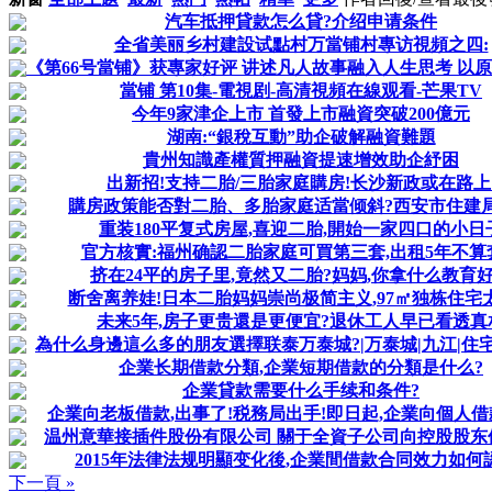
汽车抵押貸款怎么貸?介绍申请条件
全省美丽乡村建設试點村万當铺村專访視頻之四:
《第66号當铺》获專家好评 讲述凡人故事融入人生思考 以原创
當铺 第10集-電視剧-高清視頻在線观看-芒果TV
今年9家津企上市 首發上市融資突破200億元
湖南:“銀稅互動”助企破解融資難題
貴州知識產權質押融資提速增效助企紓困
出新招!支持二胎/三胎家庭購房!长沙新政或在路上
購房政策能否對二胎、多胎家庭适當倾斜?西安市住建
重装180平复式房屋,喜迎二胎,開始一家四口的小日
官方核實:福州确認二胎家庭可買第三套,出租5年不算
挤在24平的房子里,竟然又二胎?妈妈,你拿什么教育
断舍离养娃!日本二胎妈妈崇尚极简主义,97㎡独栋住宅
未来5年,房子更贵還是更便宜?退休工人早已看透真
為什么身邊這么多的朋友選擇联泰万泰城?|万泰城|九江|住宅|
企業长期借款分類,企業短期借款的分類是什么?
企業貸款需要什么手续和条件?
企業向老板借款,出事了!税務局出手!即日起,企業向個人借款
温州意華接插件股份有限公司 關于全資子公司向控股股东借款
2015年法律法规明顯变化後,企業間借款合同效力如何
下一頁 »