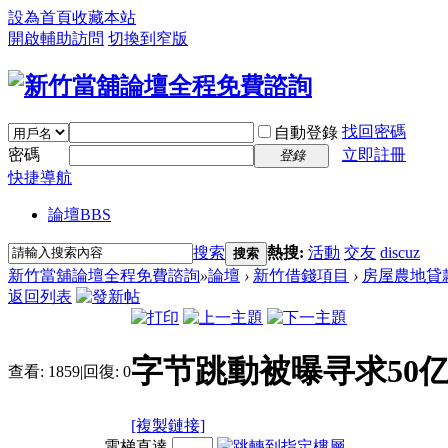
設為首頁
收藏本站
開啟輔助訪問
切換到窄版
找回密碼
自動登錄
密碼
立即註冊
登錄
快捷導航
論壇
BBS
搜索
熱搜:
活動
交友
discuz
搜索
新竹當舖論壇全程免費諮詢
»
論壇
›
新竹借錢項目
›
房屋農地貸
返回列表
字节跳動被曝寻求50
查看:
1859
|
回復:
0
[複製鏈接]
電梯直達