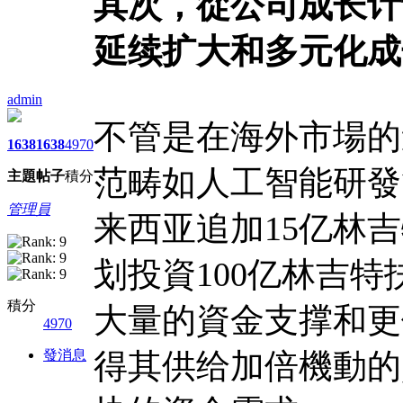
其次，從公司成长计
延续扩大和多元化成
admin
不管是在海外市場的
1638
1638
4970
范畴如人工智能研發
主題
帖子
積分
管理員
来西亚追加15亿林
划投資100亿林吉
積分
大量的資金支撑和更
4970
發消息
得其供给加倍機動的