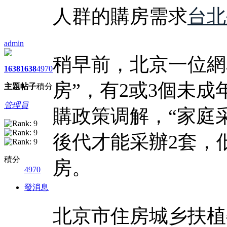
人群的購房需求
台北
admin
稍早前，北京一位網
1638
1638
4970
房”，有2或3個未
主題
帖子
積分
管理員
購政策调解，“家庭
後代才能采辦2套，
積分
房。
4970
發消息
北京市住房城乡扶植