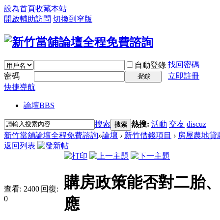
設為首頁
收藏本站
開啟輔助訪問
切換到窄版
找回密碼
自動登錄
密碼
立即註冊
登錄
快捷導航
論壇
BBS
搜索
熱搜:
活動
交友
discuz
搜索
新竹當舖論壇全程免費諮詢
»
論壇
›
新竹借錢項目
›
房屋農地貸
返回列表
購房政策能否對二胎、
查看:
2400
|
回復:
0
應