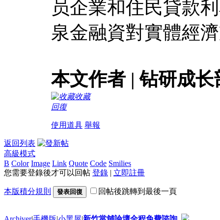
员企業和住民貸款利
泉金融資對實體經濟
本文作者 | 钻研成长
收藏
回復
使用道具
舉報
返回列表
高級模式
B
Color
Image
Link
Quote
Code
Smilies
您需要登錄後才可以回帖
登錄
|
立即註冊
本版積分規則
回帖後跳轉到最後一頁
發表回復
Archiver
|
手機版
|
小黑屋
|
新竹當舖論壇全程免費諮詢