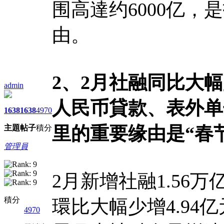
围高達约6000亿
由。
2、2月社融同比大
admin
人民币貸款、表外单
1638
1638
4970
里的重要缘由是“春
主題
帖子
積分
管理員
2月新增社融1.56
積分
環比大幅少增4.94
4970