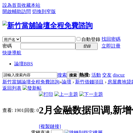
設為首頁
收藏本站
開啟輔助訪問
切換到窄版
找回密碼
自動登錄
密碼
立即註冊
登錄
快捷導航
論壇
BBS
搜索
熱搜:
活動
交友
discuz
搜索
新竹當舖論壇全程免費諮詢
»
論壇
›
新竹借錢項目
›
房屋農地貸
返回列表
2月金融数据回调,新
查看:
1901
|
回復:
0
[複製鏈接]
電梯直達