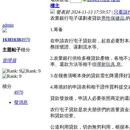
樓主
發表於 2024-11-13 17:59:57
|
只看該
农業銀行屯子谋劃者貸款
男性保健品
,
admin
1.筹备
1638
1638
4970
在申請农行屯子貸款前，起首必要對本
務挂號證、谋劃流水等。
主題
帖子
積分
2.农業銀行供给多種貸款產物，各地
管理員
率、還款方法等相干信
彈射玩具
,息。
3.在领會清晰本身的貸款需乞降選擇
積分
4.将填好的申請表和相干證件質料提交
4970
貸款發放後，申請人必要依照商定的還
發消息
农行屯子貸款是农夫朋侪們的首要資金
和貸款信誉。
公道利用貸款，切勿無穷利用，根据本