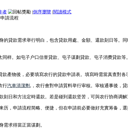
作者
|
倒序瀏覽
|
閱讀模式
的申請流程
身的貸款需求举行明白，包含貸款用處、金額、還款刻日等。同
不太同样。如屯子户口信誉貸款、屯子谋劃貸款、屯子消费貸款
好貸款產物後，必要填寫农行的貸款申請表。填寫時需當真查對各
农行
汽車清潔劑
,，农行會對申請質料举行审核。审核通事後，
款刻日和方法定時還款。若是碰到還款坚苦，可與农行协商调解
来历，申請流程简略、便捷，但在申請前必要做好充實筹备，選
身需求得當正當谋劃。