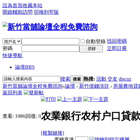
設為首頁
收藏本站
開啟輔助訪問
切換到窄版
找回密碼
自動登錄
密碼
立即註冊
登錄
快捷導航
論壇
BBS
搜索
熱搜:
活動
交友
discuz
搜索
新竹當舖論壇全程免費諮詢
»
論壇
›
新竹借錢項目
›
房屋農地貸
返回列表
农業銀行农村户口貸款
查看:
1986
|
回復:
0
[複製鏈接]
電梯直達