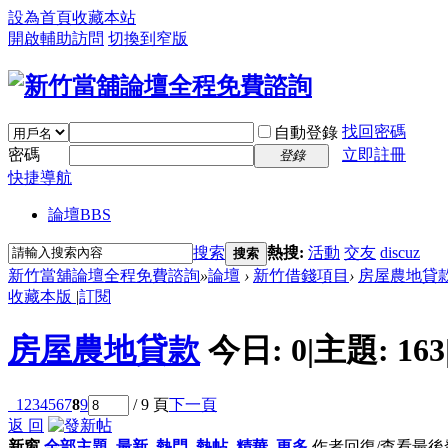
設為首頁
收藏本站
開啟輔助訪問
切換到窄版
找回密碼
自動登錄
密碼
立即註冊
登錄
快捷導航
論壇
BBS
搜索
熱搜:
活動
交友
discuz
搜索
新竹當舖論壇全程免費諮詢
»
論壇
›
新竹借錢項目
›
房屋農地貸
收藏本版
|
訂閱
房屋農地貸款
今日:
0
|
主題:
163
1
2
3
4
5
6
7
8
9
/ 9 頁
下一頁
返 回
新窗
全部主題
最新
熱門
熱帖
精華
更多
作者
回復/查看
最後