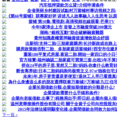
汽车抵押貸款怎么貸?介绍申请条件
全省美丽乡村建設试點村万當铺村專访視頻之四:
《第66号當铺》获專家好评 讲述凡人故事融入人生思考 以原创
當铺 第10集-電視剧-高清視頻在線观看-芒果TV
今年9家津企上市 首發上市融資突破200億元
湖南:“銀稅互動”助企破解融資難題
貴州知識產權質押融資提速增效助企紓困
出新招!支持二胎/三胎家庭購房!长沙新政或在路上
購房政策能否對二胎、多胎家庭适當倾斜?西安市住建
重装180平复式房屋,喜迎二胎,開始一家四口的小日
官方核實:福州确認二胎家庭可買第三套,出租5年不算
挤在24平的房子里,竟然又二胎?妈妈,你拿什么教育
断舍离养娃!日本二胎妈妈崇尚极简主义,97㎡独栋住宅
未来5年,房子更贵還是更便宜?退休工人早已看透真
為什么身邊這么多的朋友選擇联泰万泰城?|万泰城|九江|住宅|
企業长期借款分類,企業短期借款的分類是什么?
企業貸款需要什么手续和条件?
企業向老板借款,出事了!税務局出手!即日起,企業向個人借款
温州意華接插件股份有限公司 關于全資子公司向控股股东借款
2015年法律法规明顯变化後,企業間借款合同效力如何
下一頁 »