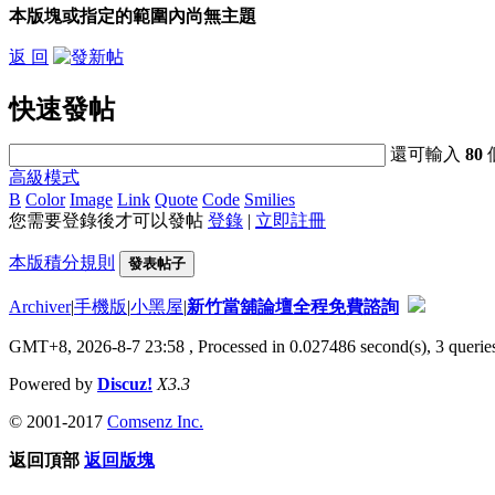
本版塊或指定的範圍內尚無主題
返 回
快速發帖
還可輸入
80
高級模式
B
Color
Image
Link
Quote
Code
Smilies
您需要登錄後才可以發帖
登錄
|
立即註冊
本版積分規則
發表帖子
Archiver
|
手機版
|
小黑屋
|
新竹當舖論壇全程免費諮詢
GMT+8, 2026-8-7 23:58
, Processed in 0.027486 second(s), 3 queries
Powered by
Discuz!
X3.3
© 2001-2017
Comsenz Inc.
返回頂部
返回版塊