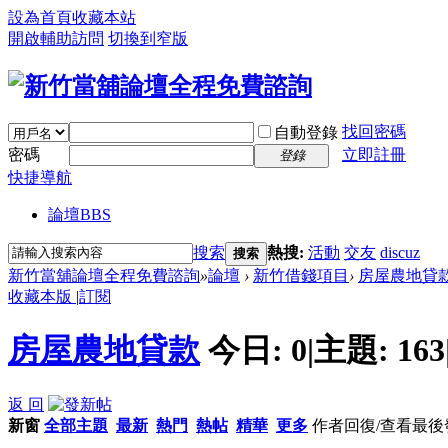
設為首頁
收藏本站
開啟輔助訪問
切換到窄版
找回密碼
自動登錄
密碼
立即註冊
登錄
快捷導航
論壇
BBS
搜索
熱搜:
活動
交友
discuz
搜索
新竹當舖論壇全程免費諮詢
»
論壇
›
新竹借錢項目
›
房屋農地貸
收藏本版
|
訂閱
房屋農地貸款
今日:
0
|
主題:
163
返 回
新窗
全部主題
最新
熱門
熱帖
精華
更多
作者
回復/查看
最後