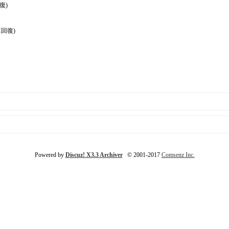
復)
篇回復)
Powered by
Discuz! X3.3 Archiver
© 2001-2017
Comsenz Inc.