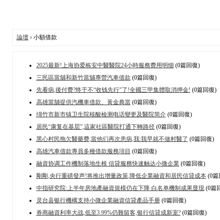
論壇
› 小額借款
2025最新!上海协爱栋安中醫醫院24小時服務费用明细
(0篇回復)
三民區當舖和新竹當舖專營汽車借款
(0篇回復)
先看病,後付费?终于不“收钱先行”了!全國三甲集體取消押金!
(0篇回復)
高雄當舖提供汽機車借款、黃金典當
(0篇回復)
绵竹市新市镇卫生院核酸檢测电话變更及醫院简介
(0篇回復)
居民“康复在基层”,這家社區醫院打通下轉路径
(0篇回復)
黑心村民拖欠醫藥费,當他们再次患病,我:我早就不做村醫了
(0篇回復)
高雄汽車借款專員多種借款服務項目
(0篇回復)
融資协调工作機制落地生根 信貸服務快速触达小微企業
(0篇回復)
剛剛,央行重磅發声!将推出增量政策,降低企業融資和居民信貸成本
(0篇
中指研究院:上半年房地產融資規模仍在下降 白名单機制成果显现
(0篇
灵台县银行機構支持小微企業融資信貸產品手册
(0篇回復)
券商融資利率大战,低至3.99%仍難留客,银行信貸成新宠?
(0篇回復)