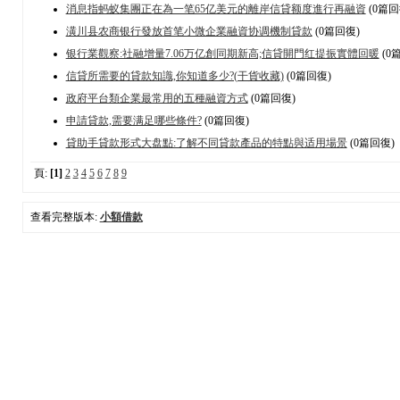
消息指蚂蚁集團正在為一笔65亿美元的離岸信貸额度進行再融資
(0篇回
潢川县农商银行發放首笔小微企業融資协调機制貸款
(0篇回復)
银行業觀察:社融增量7.06万亿創同期新高;信貸開門红提振實體回暖
(0
信貸所需要的貸款知識,你知道多少?(干貨收藏)
(0篇回復)
政府平台類企業最常用的五種融資方式
(0篇回復)
申請貸款,需要满足哪些條件?
(0篇回復)
貸助手貸款形式大盘點:了解不同貸款產品的特點與适用場景
(0篇回復)
頁:
[1]
2
3
4
5
6
7
8
9
查看完整版本:
小額借款